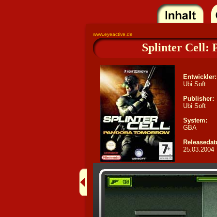
www.eyeactive.de
Splinter Cell
Entwickler:
Ubi Soft
Publisher:
Ubi Soft
System:
GBA
Releasedat
25.03.2004